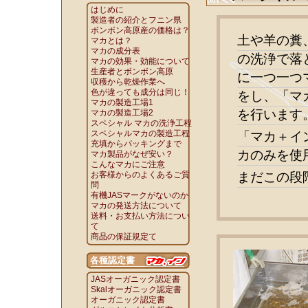
はじめに
製造者の紹介とフニン県
ボンボン高原産の価格は？
土や羊の糞
マカとは？
マカの成分表
の洗浄で落
マカの効果・効能について
生産者とボンボン高原
に一つ一つ
収穫から乾燥作業へ
色が違っても成分は同じ！
をし、「マ
マカの製造工場1
を行います
マカの製造工場2
スペシャル マカの洗浄工程
スペシャルマカの製造工程
「マカ＋イ
充填からパッキングまで
カのみを使
マカ製品がなぜ安い？
こんなマカにご注意
お客様からのよくあるご質
まだこの段
問
有機JASマークがないのか
マカの発送方法について
送料・お支払い方法につい
て
商品の保証規定て
各種認定書
JASオーガニック認定書
Skalオーガニック認定書
オーガニック認定書