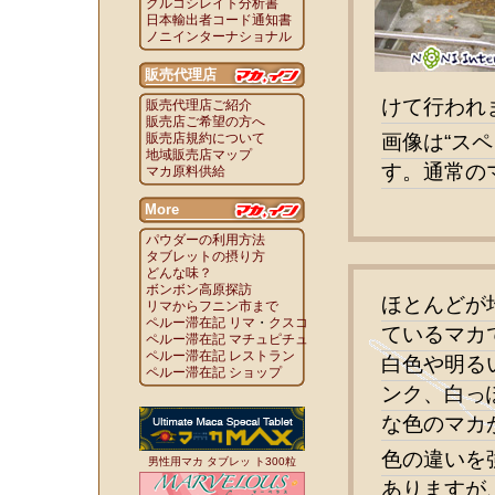
グルコシレイト分析書
日本輸出者コード通知書
ノニインターナショナル
販売代理店
けて行われ
販売代理店ご紹介
販売店ご希望の方へ
販売店規約について
画像は“ス
地域販売店マップ
す。通常の
マカ原料供給
More
パウダーの利用方法
タブレットの摂り方
どんな味？
ボンボン高原探訪
ほとんどが
リマからフニン市まで
ペルー滞在記 リマ
・
クスコ
ているマカ
ペルー滞在記 マチュピチュ
ペルー滞在記 レストラン
白色や明る
ペルー滞在記 ショップ
ンク、白っ
な色のマカ
色の違いを
男性用マカ タブレッ ト300粒
ありますが