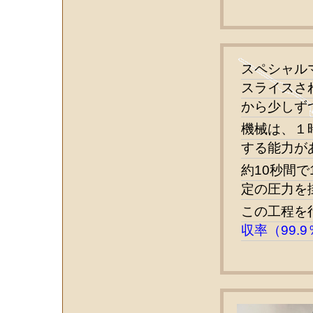
スペシャル
スライスさ
から少しず
機械は、１時
する能力が
約10秒間で
定の圧力を
この工程を
収率（99.