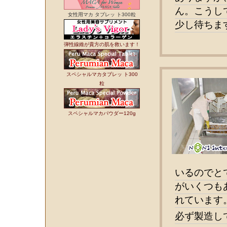
ん。
こうし
女性用マカ タブレッ ト300粒
少し待ちま
弾性線維が貴方の肌を救います！
スペシャルマカタブレッ ト300
粒
スペシャルマカパウダー120g
いるのでと
がいくつも
れています
必ず製造し