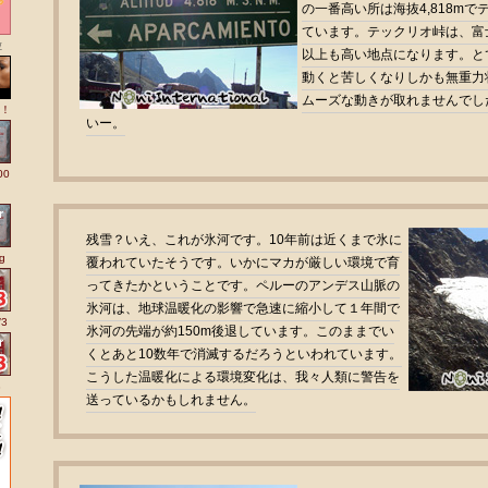
の一番高い所は海抜4,818m
ています。テックリオ峠は、富士
粒
以上も高い地点になります。と
動くと苦しくなりしかも無重力
ムーズな動きが取れませんでし
！
いー。
00
残雪？いえ、これが氷河です。10年前は近くまで氷に
g
覆われていたそうです。いかにマカが厳しい環境で育
ってきたかということです。ペルーのアンデス山脈の
氷河は、地球温暖化の影響で急速に縮小して１年間で
3
氷河の先端が約150m後退しています。このままでい
くとあと10数年で消滅するだろうといわれています。
こうした温暖化による環境変化は、我々人類に警告を
3
送っているかもしれません。