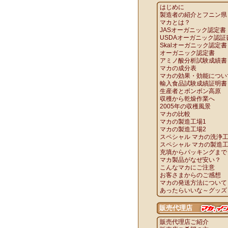
はじめに
製造者の紹介とフニン県
マカとは？
JASオーガニック認定書
USDAオーガニック認証
Skalオーガニック認定書
オーガニック認定書
アミノ酸分析試験成績書
マカの成分表
マカの効果・効能につい
輸入食品試験成績証明書
生産者とボンボン高原
収穫から乾燥作業へ
2005年の収穫風景
マカの比較
マカの製造工場1
マカの製造工場2
スペシャル マカの洗浄
スペシャル マカの製造
充填からパッキングまで
マカ製品がなぜ安い？
こんなマカにご注意
お客さまからのご感想
マカの発送方法について
あったらいいな～グッズ
販売代理店
販売代理店ご紹介