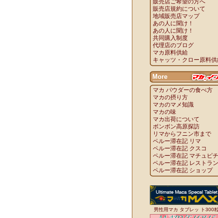
販売店ご希望の方へ
販売店規約について
地域販売店マップ
あの人に聞け！
あの人に聞け！
共同購入制度
代理店のブログ
マカ原料供給
キャッツ・クロー原料供
More
マカ パウダーの食べ方
マカの摂り方
マカのマメ知識
マカの味
マカ出荷について
ボンボン高原探訪
リマからフニン市まで
ペルー滞在記 リマ
ペルー滞在記 クスコ
ペルー滞在記 マチュピ
ペルー滞在記 レストラ
ペルー滞在記 ショップ
男性用マカ タブレッ ト300