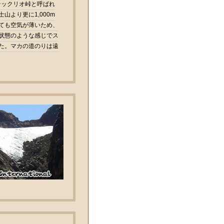
でテックリオ峠と呼ばれ
山より更に1,000m
ても空気が薄いため、
状態のような感じでス
た。マカの道のりは遠