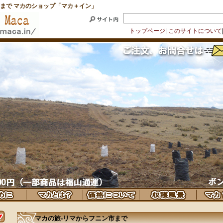
まで マカのショップ「マカ＋イン」
トップページ
|
このサイトについて
マカの旅-リマからフニン市まで