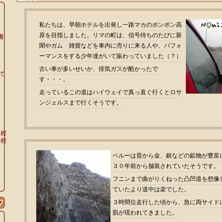
私たちは、早朝ホテルを出発し一路マカのボンボン高
原を目指しました。リマの町は、信号待ちのたびに新
書
聞やガム 雑貨などを車内に売りに来る人や、パフォ
ーマンスをする少年達がいて賑わっていました（？）
古い車が多いせいか、排気ガスが酷かったで
て
す・・・。
走っているこの道はハイウェイで真っ直ぐ行くとロサ
ンジェルスまで行くそうです。
工程
工程
ペルーは昔から金、銀などの鉱物が豊富
３０年前から舗装されていたそうです。
フニンまで曲がりくねった凸凹道を想像
ていたより道中は楽でした。
３時間位走行した頃から、急に両サイド
肌が現われてきました。