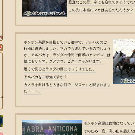
垂直なこの壁、今にも崩れてきそうでな
この先に本当にマカはあるのだろうか？
給
ボンボン高原を目指している途中で、アルパカのご一
行様に遭遇しました。
マカ
でも運んでいるのでしょう
か、アルパカは、ラクダの仲間で南米のアンデスには
他にもリャマ、グアナコ、ピクーニャがいます。
近くで見るとラクダの目にそっくりでした。
アルパカをご存知ですか？
カメラを向けると大きな目で「ジロッ」と睨まれまし
た・・・。
チュ
ン
ボンボン高原は盆地になってい
粒
そのため一度、高い山を越えな